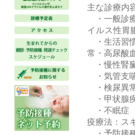
主な診療内
・一般診療
イルス性胃
・生活習慣
常・高尿酸
・慢性腎臓
・気管支
・検尿異
・甲状腺疾
・不眠症
疫療法：ス
・予防接種