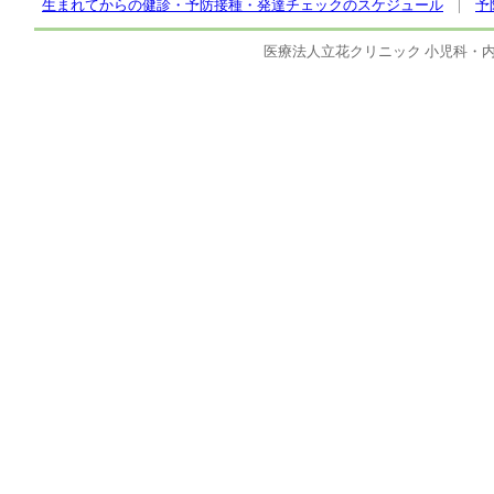
生まれてからの健診・予防接種・発達チェックのスケジュール
|
予
医療法人立花クリニック 小児科・内科 茨城