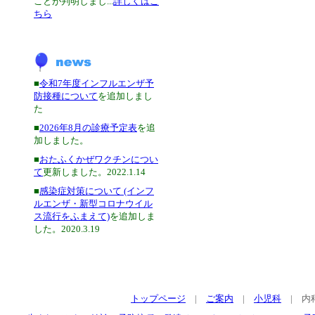
ことが判明しまし...
詳しくはこ
ちら
■
令和7年度インフルエンザ予
防接種について
を追加しまし
た
■
2026年8月の診療予定表
を追
加しました。
■
おたふくかぜワクチンについ
て
更新しました。2022.1.14
■
感染症対策について (インフ
ルエンザ・新型コロナウイル
ス流行をふまえて)
を追加しま
した。2020.3.19
トップページ
|
ご案内
|
小児科
| 内