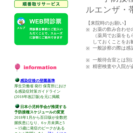
ルエンザ・
【来院時のお願い】
お薬の飲み合わせ
※
（薬局でお薬をも
しておくことをお
一般診察の際は感
※
一般待合室とは別
※
精密検査や入院が
※
感染症後の登園基準
厚生労働省 発行 保育所におけ
る感染症対策ガイドライン
(2018年改訂版)を元に掲載
日本小児科学会が推奨する
予防接種スケジュールの変更
2018年1月から百日咳が全数把
握疾患になり、6ヶ月未満と5
～15歳に発症のピークがある